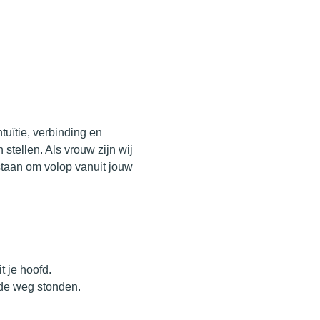
uïtie, verbinding en 
stellen. Als vrouw zijn wij 
staan om volop vanuit jouw 
t je hoofd.
 de weg stonden.