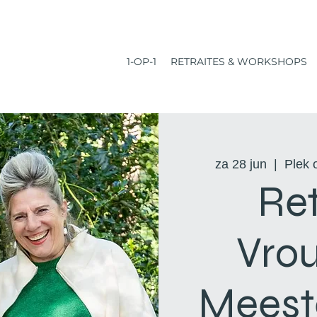
1-OP-1
RETRAITES & WORKSHOPS
za 28 jun
  |  
Plek 
Ret
Vrou
Meest