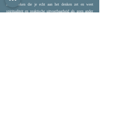
invalshoeken die je echt aan het denken zet en weet
spiritualiteit en praktische uitvoerbaarheid als geen ander
bij elkaar te brengen! Een aanrader!
Iris
Luciënne weet als ervaren begeleider op een natuurlijke
manier een veilige bedding te creëren. Naar mijn idee
essentieel voor een nieuwsgierige en oordeelvrije
verkenning. De inzichten die ik heb opgedaan tijdens deze
dag hebben mij geholpen bij de transitie van 'mijn mannetje
staan' naar sensitief en krachtig vrouwelijk meesterschap.
Mariëtte